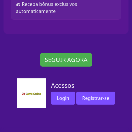
🎁 Receba bônus exclusivos
automaticamente
SEGUIR AGORA
Acessos
Login
Registrar-se