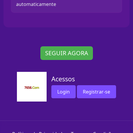
automaticamente
SEGUIR AGORA
Acessos
Login
Registrar-se