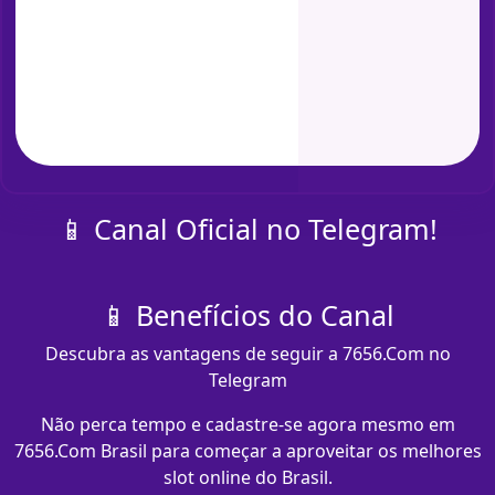
📱 Canal Oficial no Telegram!
📱 Benefícios do Canal
Descubra as vantagens de seguir a 7656.Com no
Telegram
Não perca tempo e cadastre-se agora mesmo em
7656.Com Brasil para começar a aproveitar os melhores
slot online do Brasil.