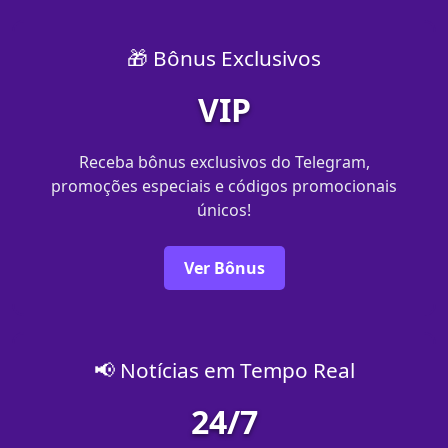
🎁 Bônus Exclusivos
VIP
Receba bônus exclusivos do Telegram,
promoções especiais e códigos promocionais
únicos!
Ver Bônus
📢 Notícias em Tempo Real
24/7