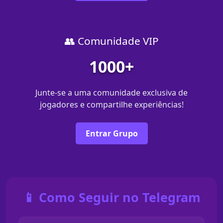
👥 Comunidade VIP
1000+
Junte-se a uma comunidade exclusiva de
jogadores e compartilhe experiências!
Entrar Grupo
📱 Como Seguir no Telegram