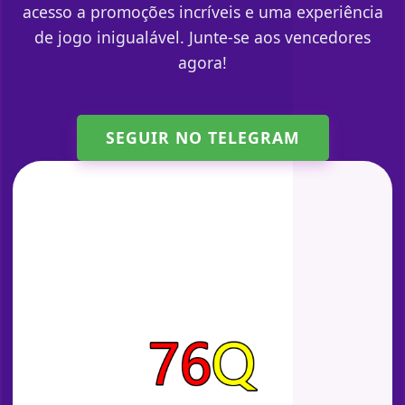
acesso a promoções incríveis e uma experiência
de jogo inigualável. Junte-se aos vencedores
agora!
SEGUIR NO TELEGRAM