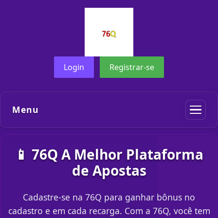
Login
Registrar-se
Menu
📱 76Q A Melhor Plataforma
de Apostas
Cadastre-se na 76Q para ganhar bônus no
cadastro e em cada recarga. Com a 76Q, você tem