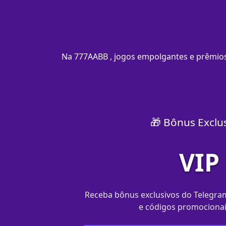
Na 777AABB , jogos empolgantes e prêmios
🎁 Bônus Exclu
VIP
Receba bônus exclusivos do Telegra
e códigos promocionai