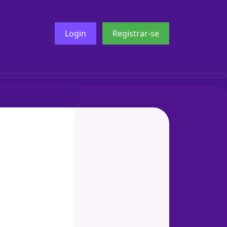
Login
Registrar-se