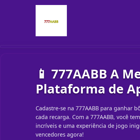
📱 777AABB A Me
Plataforma de A
Cadastre-se na 777AABB para ganhar b
cada recarga. Com a 777AABB, você te
incríveis e uma experiência de jogo inig
vencedores agora!