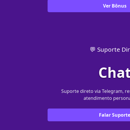
Ver Bônus
💬 Suporte Di
Cha
Suporte direto via Telegram, r
atendimento persona
Falar Suport