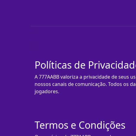
Políticas de Privacida
A 777AABB valoriza a privacidade de seus 
nossos canais de comunicação. Todos os dad
jogadores.
Termos e Condições