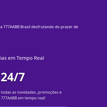
a 777AABB Brasil desfrutando do prazer de
cias em Tempo Real
24/7
e todas as novidades, promoções e
 777AABB em tempo real!