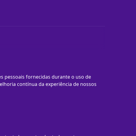
s pessoais fornecidas durante o uso de
elhoria contínua da experiência de nossos