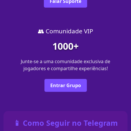
Falar Suporte
👥 Comunidade VIP
1000+
Junte-se a uma comunidade exclusiva de
jogadores e compartilhe experiências!
Entrar Grupo
📱 Como Seguir no Telegram