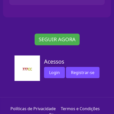
SEGUIR AGORA
Acessos
Login
Registrar-se
Políticas de Privacidade
Termos e Condições