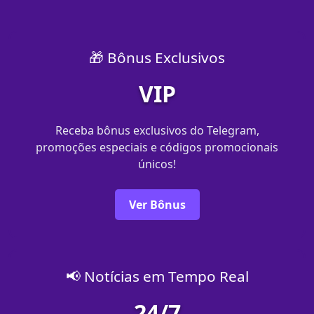
🎁 Bônus Exclusivos
VIP
Receba bônus exclusivos do Telegram,
promoções especiais e códigos promocionais
únicos!
Ver Bônus
📢 Notícias em Tempo Real
24/7