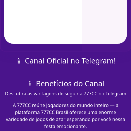
📱 Canal Oficial no Telegram!
📱 Benefícios do Canal
Descubra as vantagens de seguir a 777CC no Telegram
A 777CC reúne jogadores do mundo inteiro — a
plataforma 777CC Brasil oferece uma enorme
variedade de jogos de azar esperando por você nessa
festa emocionante.