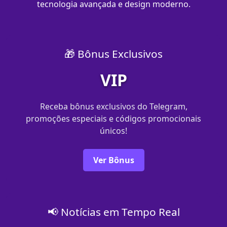
tecnologia avançada e design moderno.
🎁 Bônus Exclusivos
VIP
Receba bônus exclusivos do Telegram,
promoções especiais e códigos promocionais
únicos!
Ver Bônus
📢 Notícias em Tempo Real