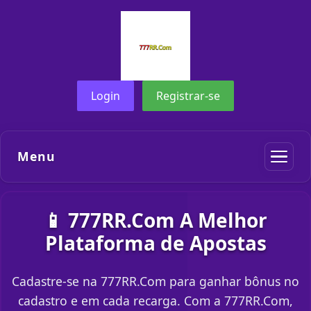
Login
Registrar-se
Menu
📱 777RR.Com A Melhor
Plataforma de Apostas
Cadastre-se na 777RR.Com para ganhar bônus no
cadastro e em cada recarga. Com a 777RR.Com,