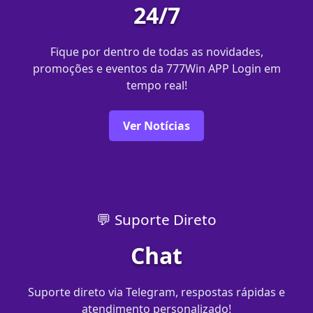
24/7
Fique por dentro de todas as novidades,
promoções e eventos da 777Win APP Login em
tempo real!
Ver Notícias
💬 Suporte Direto
Chat
Suporte direto via Telegram, respostas rápidas e
atendimento personalizado!