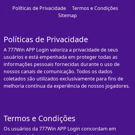
Políticas de Privacidade
Termos e Condições
Sitemap
Políticas de Privacidade
A 777Win APP Login valoriza a privacidade de seus
usuários e está empenhada em proteger todas as
informações pessoais fornecidas durante o uso de
nossos canais de comunicação. Todos os dados
coletados são utilizados exclusivamente para fins de
melhoria contínua da experiência de nossos jogadores.
Termos e Condições
Os usuários da 777Win APP Login concordam em