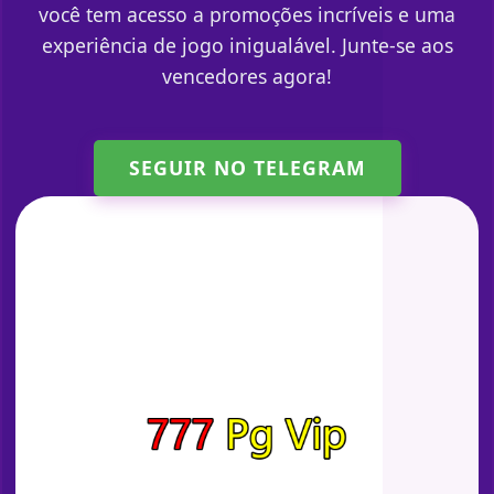
você tem acesso a promoções incríveis e uma
experiência de jogo inigualável. Junte-se aos
vencedores agora!
SEGUIR NO TELEGRAM