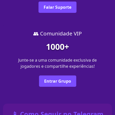
Falar Suporte
👥 Comunidade VIP
1000+
Junte-se a uma comunidade exclusiva de
jogadores e compartilhe experiências!
Entrar Grupo
📱 Como Seguir no Telegram