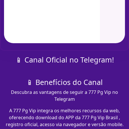
📱 Canal Oficial no Telegram!
📱 Benefícios do Canal
Descubra as vantagens de seguir a 777 Pg Vip no
Telegram
A 777 Pg Vip integra os melhores recursos da web,
oferecendo download do APP da 777 Pg Vip Brasil ,
registro oficial, acesso via navegador e versão mobile.