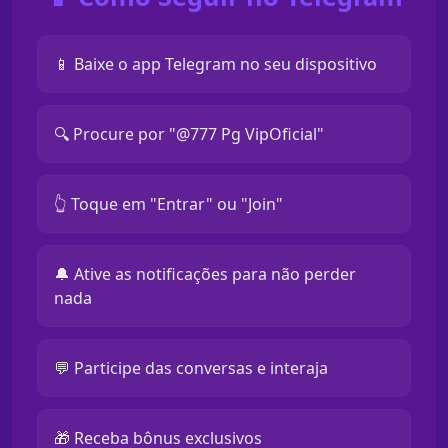
📱 Baixe o app Telegram no seu dispositivo
🔍 Procure por "@777 Pg VipOficial"
👆 Toque em "Entrar" ou "Join"
🔔 Ative as notificações para não perder
nada
💬 Participe das conversas e interaja
🎁 Receba bônus exclusivos