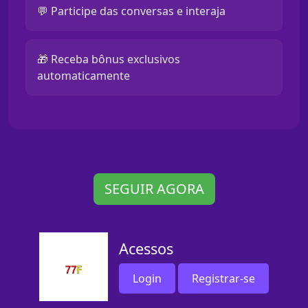
💬 Participe das conversas e interaja
🎁 Receba bônus exclusivos
automaticamente
SEGUIR AGORA
Acessos
Login
Registrar-se