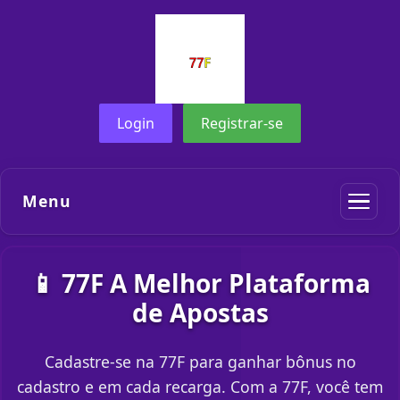
Login
Registrar-se
Menu
📱 77F A Melhor Plataforma
de Apostas
Cadastre-se na 77F para ganhar bônus no
cadastro e em cada recarga. Com a 77F, você tem