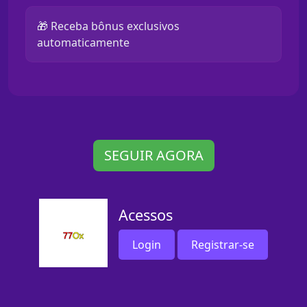
🎁 Receba bônus exclusivos
automaticamente
SEGUIR AGORA
Acessos
Login
Registrar-se