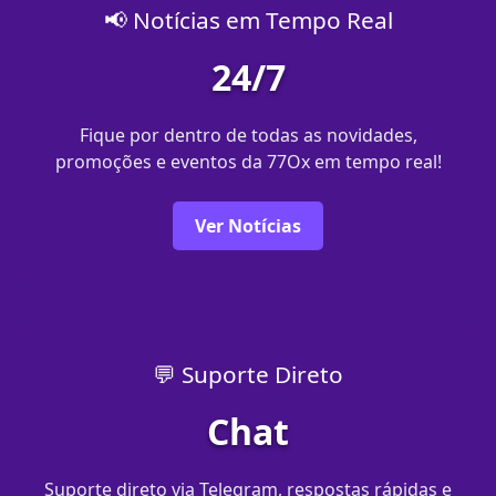
📢 Notícias em Tempo Real
24/7
Fique por dentro de todas as novidades,
promoções e eventos da 77Ox em tempo real!
Ver Notícias
💬 Suporte Direto
Chat
Suporte direto via Telegram, respostas rápidas e