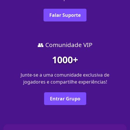
Falar Suporte
👥 Comunidade VIP
1000+
Junte-se a uma comunidade exclusiva de
jogadores e compartilhe experiências!
Entrar Grupo