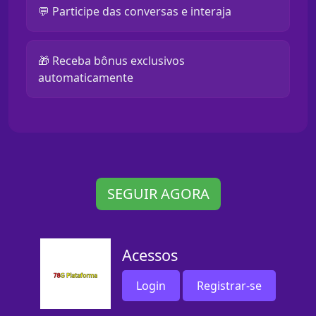
💬 Participe das conversas e interaja
🎁 Receba bônus exclusivos
automaticamente
SEGUIR AGORA
Acessos
Login
Registrar-se