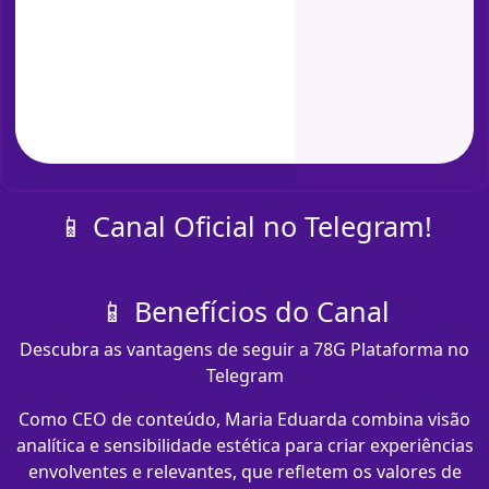
📱 Canal Oficial no Telegram!
📱 Benefícios do Canal
Descubra as vantagens de seguir a 78G Plataforma no
Telegram
Como CEO de conteúdo, Maria Eduarda combina visão
analítica e sensibilidade estética para criar experiências
envolventes e relevantes, que refletem os valores de