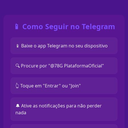
📱 Como Seguir no Telegram
📱 Baixe o app Telegram no seu dispositivo
🔍 Procure por "@78G PlataformaOficial"
👆 Toque em "Entrar" ou "Join"
🔔 Ative as notificações para não perder
nada