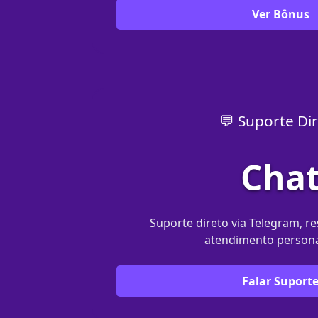
Ver Bônus
💬 Suporte Di
Cha
Suporte direto via Telegram, r
atendimento persona
Falar Suport