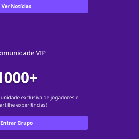
Ver Notícias
Comunidade VIP
1000+
unidade exclusiva de jogadores e
rtilhe experiências!
Entrar Grupo