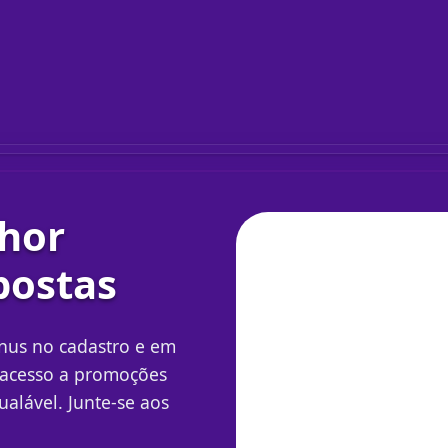
lhor
postas
nus no cadastro e em
 acesso a promoções
ualável. Junte-se aos