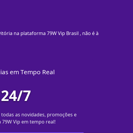
ória na plataforma 79W Vip Brasil , não é à
cias em Tempo Real
24/7
e todas as novidades, promoções e
a 79W Vip em tempo real!