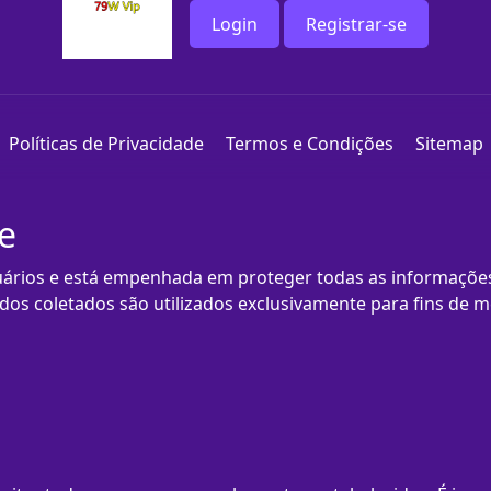
Login
Registrar-se
Políticas de Privacidade
Termos e Condições
Sitemap
de
suários e está empenhada em proteger todas as informaçõe
os coletados são utilizados exclusivamente para fins de m