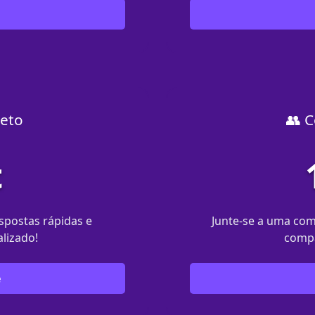
reto
👥 
t
espostas rápidas e
Junte-se a uma com
lizado!
compa
e