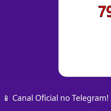
📱 Canal Oficial no Telegram!