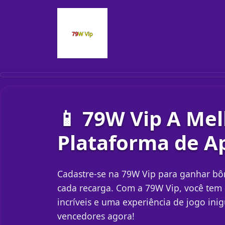
📱 79W Vip A Me
Plataforma de A
Cadastre-se na 79W Vip para ganhar bô
cada recarga. Com a 79W Vip, você tem
incríveis e uma experiência de jogo inig
vencedores agora!