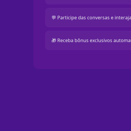
💬 Participe das conversas e interaj
🎁 Receba bônus exclusivos autom