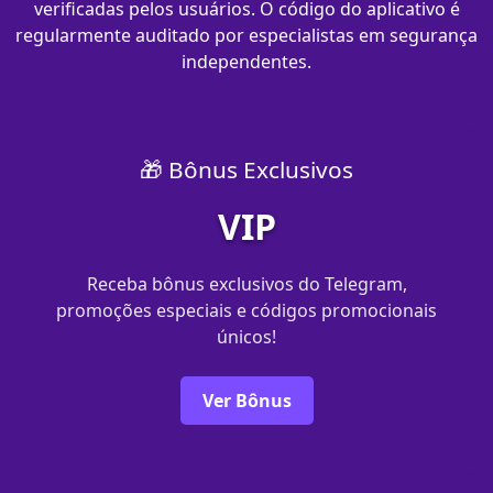
verificadas pelos usuários. O código do aplicativo é
regularmente auditado por especialistas em segurança
independentes.
🎁 Bônus Exclusivos
VIP
Receba bônus exclusivos do Telegram,
promoções especiais e códigos promocionais
únicos!
Ver Bônus