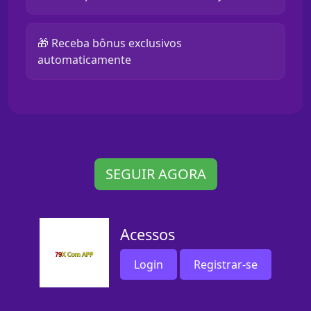
🎁 Receba bônus exclusivos
automaticamente
SEGUIR AGORA
Acessos
Login
Registrar-se