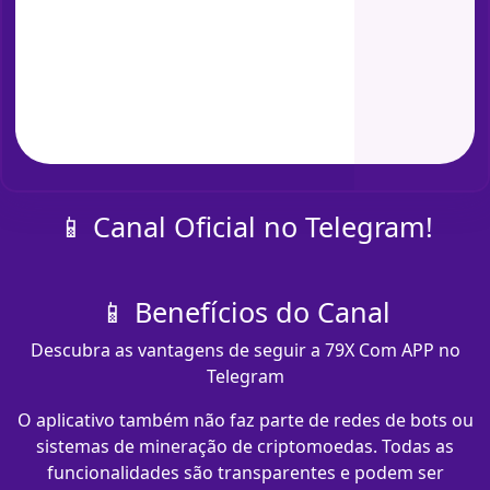
📱 Canal Oficial no Telegram!
📱 Benefícios do Canal
Descubra as vantagens de seguir a 79X Com APP no
Telegram
O aplicativo também não faz parte de redes de bots ou
sistemas de mineração de criptomoedas. Todas as
funcionalidades são transparentes e podem ser