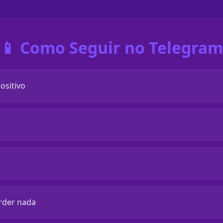
📱 Como Seguir no Telegram
ositivo
erder nada