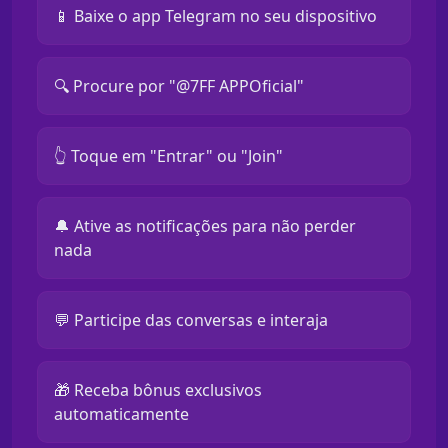
📱 Baixe o app Telegram no seu dispositivo
🔍 Procure por "@7FF APPOficial"
👆 Toque em "Entrar" ou "Join"
🔔 Ative as notificações para não perder
nada
💬 Participe das conversas e interaja
🎁 Receba bônus exclusivos
automaticamente