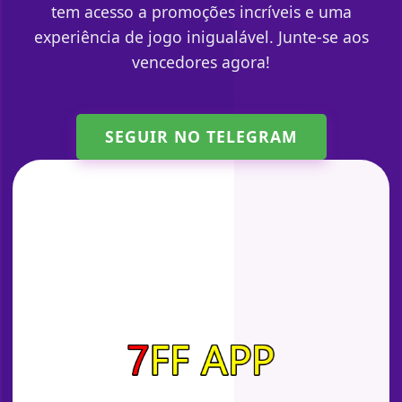
tem acesso a promoções incríveis e uma
experiência de jogo inigualável. Junte-se aos
vencedores agora!
SEGUIR NO TELEGRAM