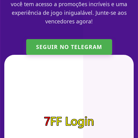
você tem acesso a promoções incríveis e uma
experiência de jogo inigualável. Junte-se aos
vencedores agora!
SEGUIR NO TELEGRAM