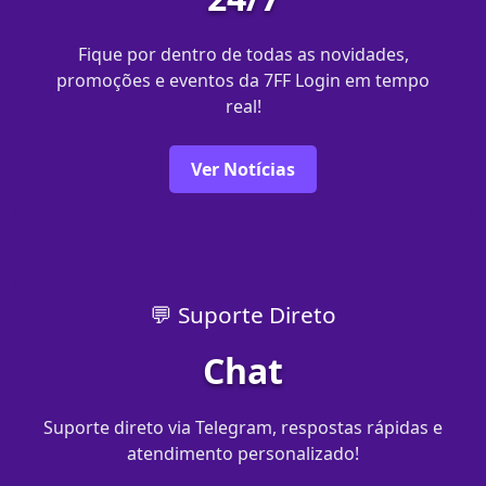
Fique por dentro de todas as novidades,
promoções e eventos da 7FF Login em tempo
real!
Ver Notícias
💬 Suporte Direto
Chat
Suporte direto via Telegram, respostas rápidas e
atendimento personalizado!