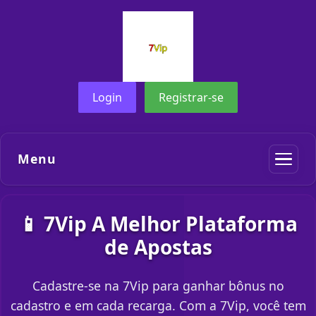
Login
Registrar-se
Menu
📱 7Vip A Melhor Plataforma
de Apostas
Cadastre-se na 7Vip para ganhar bônus no
cadastro e em cada recarga. Com a 7Vip, você tem