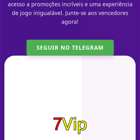
acesso a promoções incríveis e uma experiência
de jogo inigualável. Junte-se aos vencedores
agora!
SEGUIR NO TELEGRAM