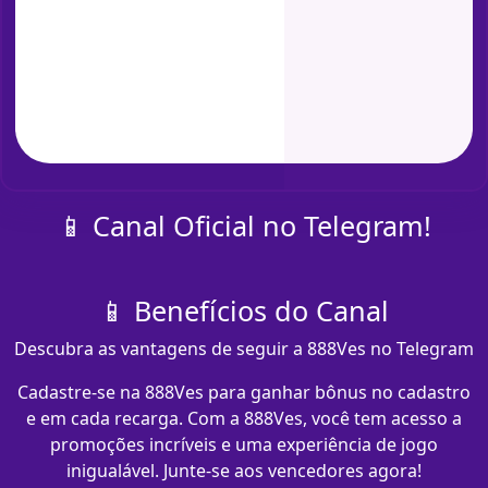
📱 Canal Oficial no Telegram!
📱 Benefícios do Canal
Descubra as vantagens de seguir a 888Ves no Telegram
Cadastre-se na 888Ves para ganhar bônus no cadastro
e em cada recarga. Com a 888Ves, você tem acesso a
promoções incríveis e uma experiência de jogo
inigualável. Junte-se aos vencedores agora!