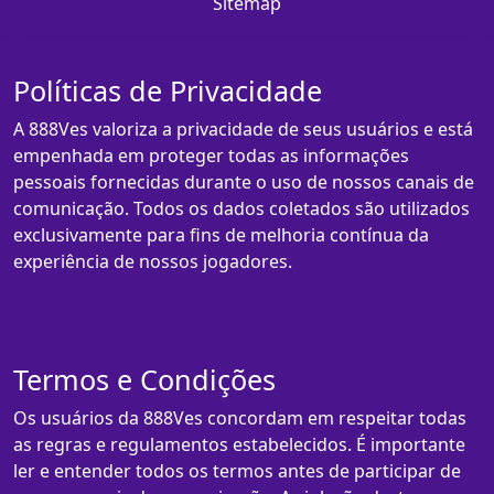
Sitemap
Políticas de Privacidade
A 888Ves valoriza a privacidade de seus usuários e está
empenhada em proteger todas as informações
pessoais fornecidas durante o uso de nossos canais de
comunicação. Todos os dados coletados são utilizados
exclusivamente para fins de melhoria contínua da
experiência de nossos jogadores.
Termos e Condições
Os usuários da 888Ves concordam em respeitar todas
as regras e regulamentos estabelecidos. É importante
ler e entender todos os termos antes de participar de