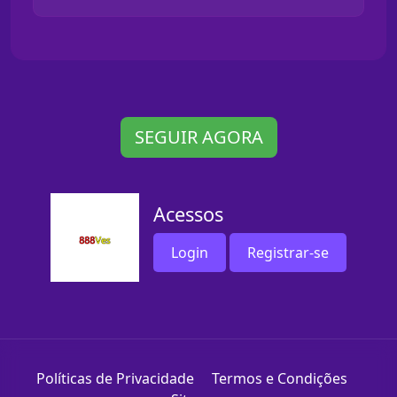
SEGUIR AGORA
Acessos
Login
Registrar-se
Políticas de Privacidade
Termos e Condições