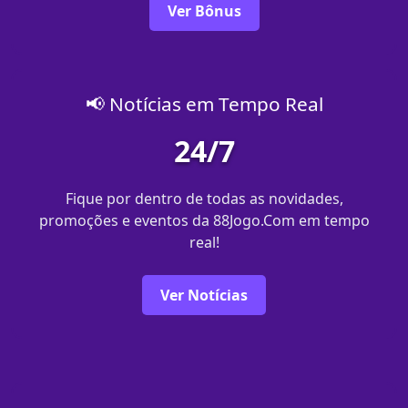
Ver Bônus
📢 Notícias em Tempo Real
24/7
Fique por dentro de todas as novidades,
promoções e eventos da 88Jogo.Com em tempo
real!
Ver Notícias