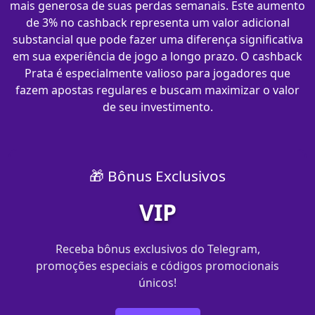
mais generosa de suas perdas semanais. Este aumento
de 3% no cashback representa um valor adicional
substancial que pode fazer uma diferença significativa
em sua experiência de jogo a longo prazo. O cashback
Prata é especialmente valioso para jogadores que
fazem apostas regulares e buscam maximizar o valor
de seu investimento.
🎁 Bônus Exclusivos
VIP
Receba bônus exclusivos do Telegram,
promoções especiais e códigos promocionais
únicos!