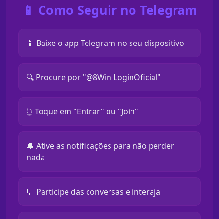
📱 Como Seguir no Telegram
📱 Baixe o app Telegram no seu dispositivo
🔍 Procure por "@8Win LoginOficial"
👆 Toque em "Entrar" ou "Join"
🔔 Ative as notificações para não perder
nada
💬 Participe das conversas e interaja