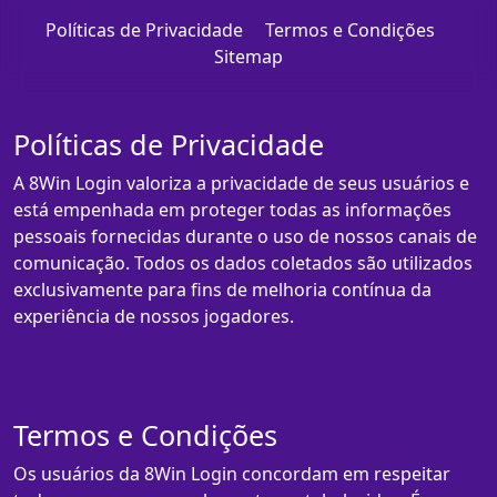
Políticas de Privacidade
Termos e Condições
Sitemap
Políticas de Privacidade
A 8Win Login valoriza a privacidade de seus usuários e
está empenhada em proteger todas as informações
pessoais fornecidas durante o uso de nossos canais de
comunicação. Todos os dados coletados são utilizados
exclusivamente para fins de melhoria contínua da
experiência de nossos jogadores.
Termos e Condições
Os usuários da 8Win Login concordam em respeitar