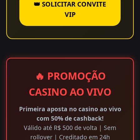
👑 SOLICITAR CONVITE
VIP
🔥 PROMOÇÃO
CASINO AO VIVO
Primeira aposta no casino ao vivo
com 50% de cashback!
Válido até R$ 500 de volta | Sem
rollover | Creditado em 24h