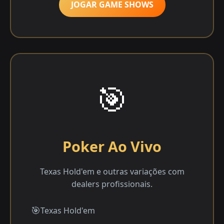
JOGAR GAME SHOWS
🎯
Poker Ao Vivo
Texas Hold'em e outras variações com
dealers profissionais.
Texas Hold'em