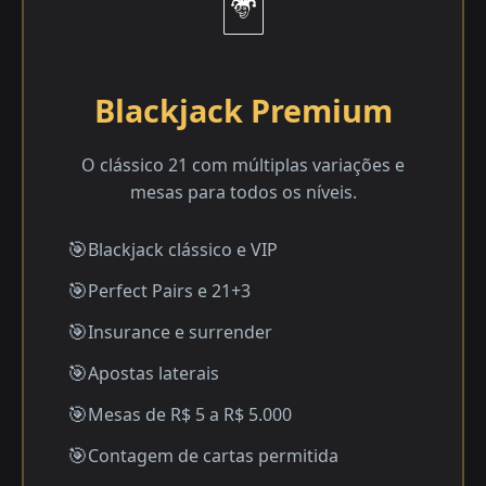
🃏
Blackjack Premium
O clássico 21 com múltiplas variações e
mesas para todos os níveis.
Blackjack clássico e VIP
Perfect Pairs e 21+3
Insurance e surrender
Apostas laterais
Mesas de R$ 5 a R$ 5.000
Contagem de cartas permitida