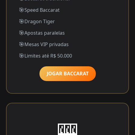
Speed Baccarat
Dragon Tiger
Apostas paralelas
Mesas VIP privadas
Limites até R$ 50.000
JOGAR BACCARAT
🎰